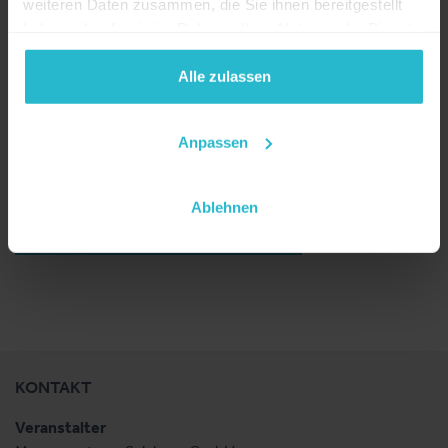
weiteren Daten zusammen, die Sie ihnen bereitgestellt
haben oder die sie im Rahmen Ihrer Nutzung der Dienste
gesammelt haben.
Alle zulassen
Anpassen
LEAP-S3PRO
Ablehnen
ZURÜCK ZUM AUSSTELLER
KONTAKT
Veranstalter