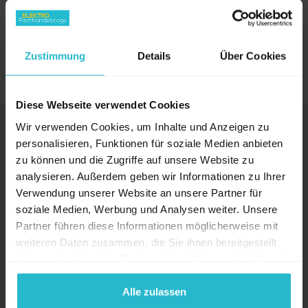
gerne jederzeit!
MEHR
Zustimmung
Details
Über Cookies
Diese Webseite verwendet Cookies
Wir verwenden Cookies, um Inhalte und Anzeigen zu
KONTAKT
personalisieren, Funktionen für soziale Medien anbieten
Veranstalter
zu können und die Zugriffe auf unsere Website zu
Messezentrum Salzburg GmbH
analysieren. Außerdem geben wir Informationen zu Ihrer
Tel:
+43 662 24 04 56
Verwendung unserer Website an unsere Partner für
Mail:
elektrofachhandelstage@mzs.at
soziale Medien, Werbung und Analysen weiter. Unsere
Partner führen diese Informationen möglicherweise mit
Am Messezentrum 1
weiteren Daten zusammen, die Sie ihnen bereitgestellt
5020 Salzburg
haben oder die sie im Rahmen Ihrer Nutzung der Dienste
Österreich
gesammelt haben.
Alle zulassen
Veranstaltungsort