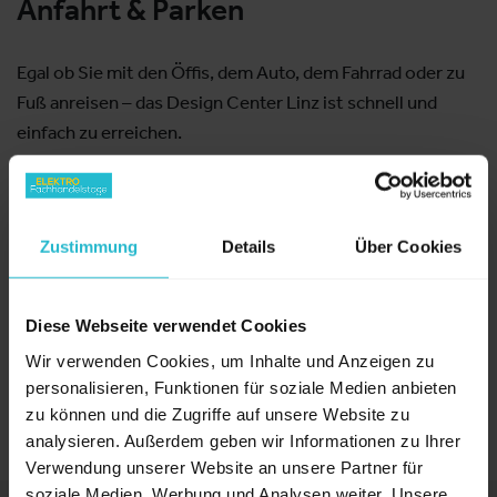
Anfahrt & Parken
Egal ob Sie mit den Öffis, dem Auto, dem Fahrrad oder zu
Fuß anreisen – das Design Center Linz ist schnell und
einfach zu erreichen.
Ihre Anreise zum Design Center Linz
Zustimmung
Details
Über Cookies
Mit dem Auto
Diese Webseite verwendet Cookies
Wir verwenden Cookies, um Inhalte und Anzeigen zu
Mit den Öffis
personalisieren, Funktionen für soziale Medien anbieten
zu können und die Zugriffe auf unsere Website zu
Mit dem Flugzeug
analysieren. Außerdem geben wir Informationen zu Ihrer
Verwendung unserer Website an unsere Partner für
soziale Medien, Werbung und Analysen weiter. Unsere