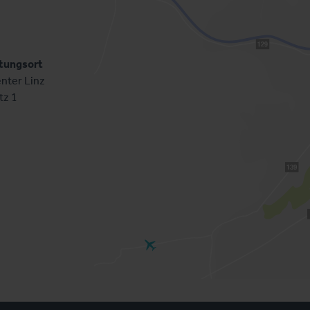
tungsort
nter Linz
tz 1