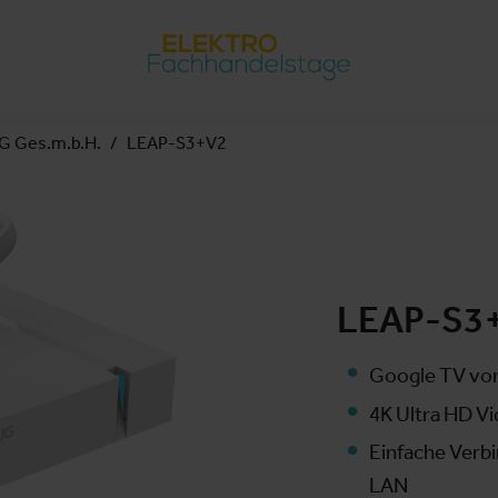
 Ges.m.b.H.
LEAP-S3+V2
LEAP-S3
Google TV von 
4K Ultra HD V
Einfache Verbi
LAN