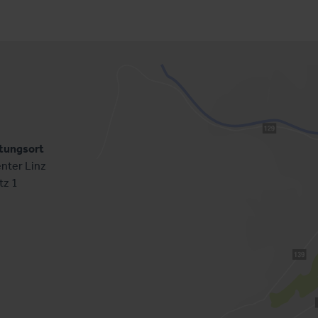
tungsort
nter Linz
tz 1