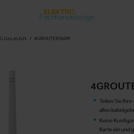
 Ges.m.b.H.
4GROUTER360M
4GROUT
Teilen Sie Ihr
allen kabelge
Keine Konfigur
Karte ein und 