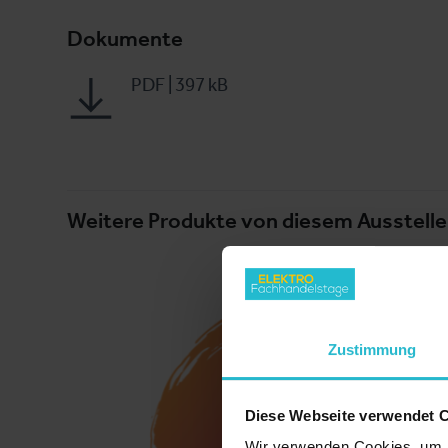
Dokumente
PDF
|
397 kB
Weitere Produkte von diesem Ausstelle
Zustimmung
Diese Webseite verwendet 
Wir verwenden Cookies, um I